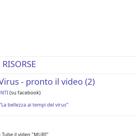
- RISORSE
irus - pronto il video (2)
NTI
(su facebook)
a bellezza ai tempi del virus”
 Tube il video "MURI"