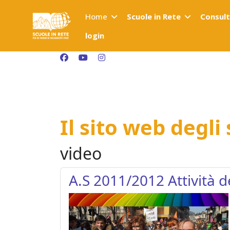
Home
Scuole in Rete
Consul
login
Il sito web degli
video
A.S 2011/2012 Attività d