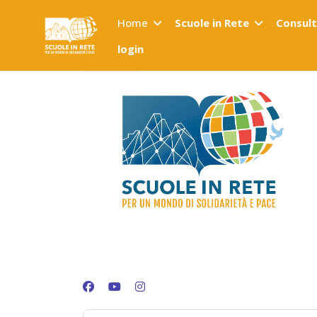
Home
Scuole in Rete
Consul
login