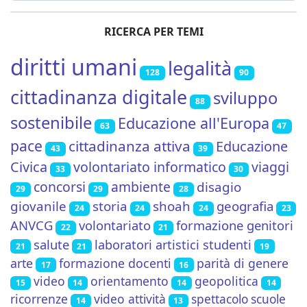
RICERCA PER TEMI
diritti umani
legalità
128
90
cittadinanza digitale
sviluppo
88
sostenibile
Educazione all'Europa
63
47
pace
cittadinanza attiva
Educazione
43
39
Civica
volontariato informatico
viaggi
33
30
concorsi
ambiente
disagio
29
29
28
giovanile
storia
shoah
geografia
24
24
24
23
ANVCG
volontariato
formazione genitori
22
21
salute
laboratori artistici studenti
21
21
19
arte
formazione docenti
parità di genere
17
16
video
orientamento
geopolitica
15
14
14
14
ricorrenze
video attività
spettacolo scuole
14
13