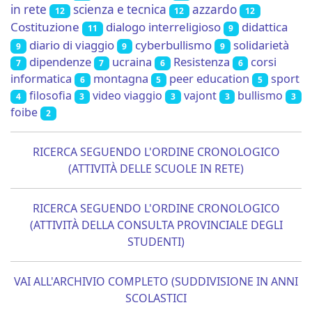
in rete
scienza e tecnica
azzardo
12
12
12
Costituzione
dialogo interreligioso
didattica
11
9
diario di viaggio
cyberbullismo
solidarietà
9
9
9
dipendenze
ucraina
Resistenza
corsi
7
7
6
6
informatica
montagna
peer education
sport
6
5
5
filosofia
video viaggio
vajont
bullismo
4
3
3
3
3
foibe
2
RICERCA SEGUENDO L'ORDINE CRONOLOGICO
(ATTIVITÀ DELLE SCUOLE IN RETE)
RICERCA SEGUENDO L'ORDINE CRONOLOGICO
(ATTIVITÀ DELLA CONSULTA PROVINCIALE DEGLI
STUDENTI)
VAI ALL'ARCHIVIO COMPLETO (SUDDIVISIONE IN ANNI
SCOLASTICI