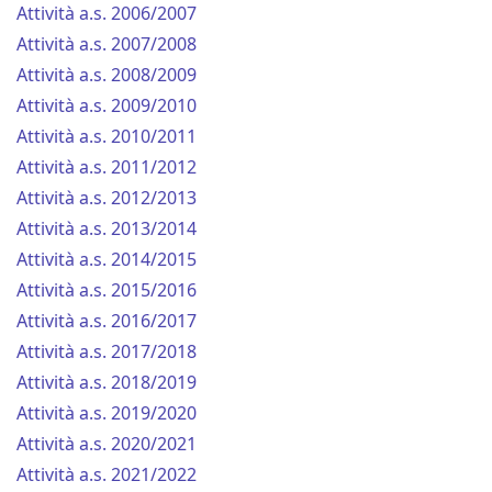
Attività a.s. 2006/2007
Attività a.s. 2007/2008
Attività a.s. 2008/2009
Attività a.s. 2009/2010
Attività a.s. 2010/2011
Attività a.s. 2011/2012
Attività a.s. 2012/2013
Attività a.s. 2013/2014
Attività a.s. 2014/2015
Attività a.s. 2015/2016
Attività a.s. 2016/2017
Attività a.s. 2017/2018
Attività a.s. 2018/2019
Attività a.s. 2019/2020
Attività a.s. 2020/2021
Attività a.s. 2021/2022