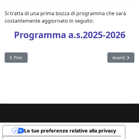
Si tratta di una prima bozza di programma che sarà
costantemente aggiornato in seguito:
Programma a.s.2025-2026
Articolo precedente: Chiamiamolo azzardo - spettacolo per st
Articolo succ
Prec
Avanti
Le tue preferenze relative alla privacy