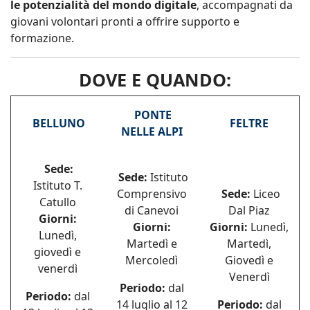
le potenzialità del mondo digitale
, accompagnati da
giovani volontari pronti a offrire supporto e
formazione.
DOVE E QUANDO:
PONTE
BELLUNO
FELTRE
NELLE ALPI
Sede:
Sede:
Istituto
Istituto T.
Comprensivo
Sede:
Liceo
Catullo
di Canevoi
Dal Piaz
Giorni:
Giorni:
Giorni:
Lunedì,
Lunedì,
Martedì e
Martedì,
giovedì e
Mercoledì
Giovedì e
venerdì
Venerdì
Periodo:
dal
Periodo:
dal
14 luglio al 12
Periodo:
dal